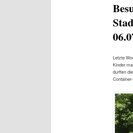
Besu
Stad
06.0
Letzte Woc
Kinder mac
durften di
Container