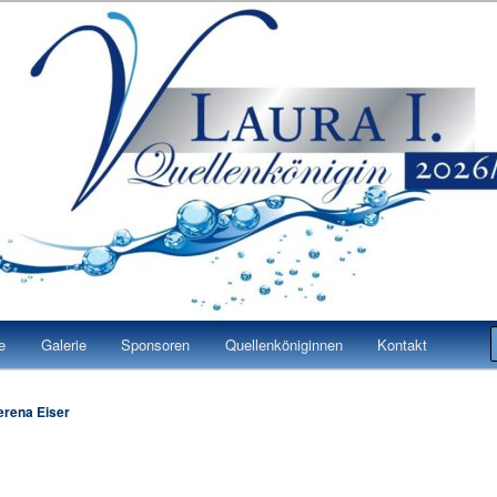
 Laura I.
n Bad Vilbel
e
Galerie
Sponsoren
Quellenköniginnen
Kontakt
erena Eiser