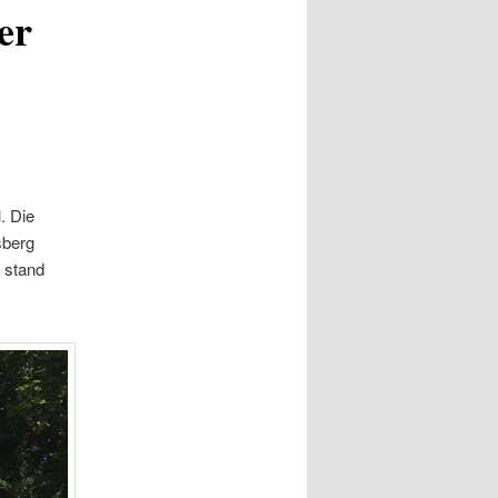
er
. Die
sberg
l stand