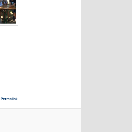
m
Permalink
.