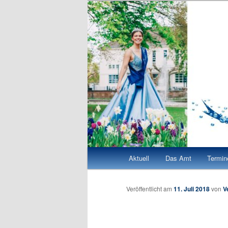
Zum
Quellenkönigin Bad Vilbel 2026/27
Quellenkönigi
Inhalt
wechseln
Hauptmenü
Aktuell
Das Amt
Termin
Veröffentlicht am
11. Juli 2018
von
V