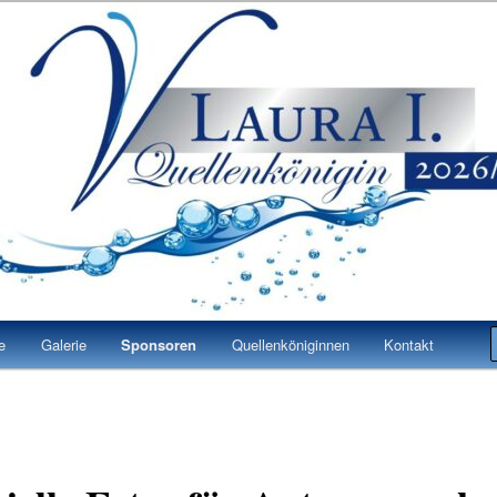
 Laura I.
n Bad Vilbel
e
Galerie
Sponsoren
Quellenköniginnen
Kontakt