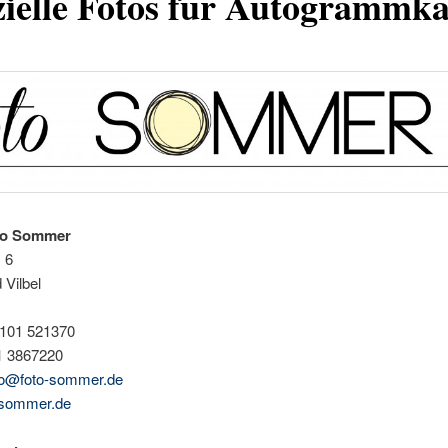
zielle Fotos für Autogrammka
io Sommer
 6
Vilbel
6101 521370
1 3867220
fo@foto-sommer.de
-sommer.de