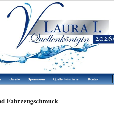
 Laura I.
n Bad Vilbel
e
Galerie
Sponsoren
Quellenköniginnen
Kontakt
nd Fahrzeugschmuck