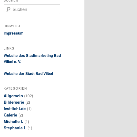
SUCHEN
S
u
c
h
HINWEISE
e
Impressum
n
LINKS
Website des Stadtmarketing Bad
Vilbel e. V.
Website der Stadt Bad Vilbel
KATEGORIEN
Allgemein
(102)
Bilderserie
(2)
fest-licht.de
(1)
Galerie
(2)
Michelle I.
(1)
Stephanie I.
(1)