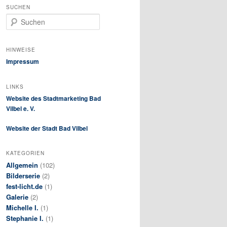
SUCHEN
S
u
c
h
HINWEISE
e
Impressum
n
LINKS
Website des Stadtmarketing Bad
Vilbel e. V.
Website der Stadt Bad Vilbel
KATEGORIEN
Allgemein
(102)
Bilderserie
(2)
fest-licht.de
(1)
Galerie
(2)
Michelle I.
(1)
Stephanie I.
(1)