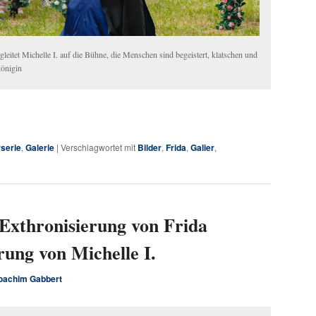
eitet Michelle I. auf die Bühne, die Menschen sind begeistert, klatschen und
königin
rserie
,
Galerie
|
Verschlagwortet mit
Bilder
,
Frida
,
Galier
,
 Exthronisierung von Frida
rung von Michelle I.
oachim Gabbert