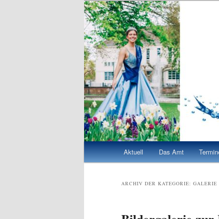
Zum
Zum
Quellenkönigin Bad Vilbel 2026/27
Quellenkönigi
Inhalt
sekundären
wechseln
Inhalt
wechseln
Hauptmenü
Aktuell
Das Amt
Termin
ARCHIV DER KATEGORIE:
GALERIE