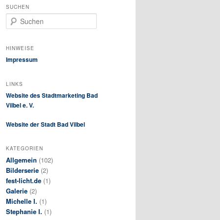
SUCHEN
S
u
c
h
HINWEISE
e
Impressum
n
LINKS
Website des Stadtmarketing Bad
Vilbel e. V.
Website der Stadt Bad Vilbel
KATEGORIEN
Allgemein
(102)
Bilderserie
(2)
fest-licht.de
(1)
Galerie
(2)
Michelle I.
(1)
Stephanie I.
(1)