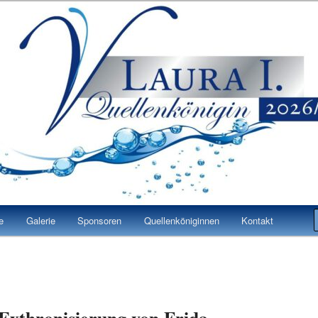
 Laura I.
n Bad Vilbel
e
Galerie
Sponsoren
Quellenköniginnen
Kontakt