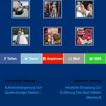
Teilen
Tweet
Anpinnen
Mail
SMS
Vorheriger Beitrag
Nächster Beitrag
Amtsverlängerung Von
Herzliche Einladung Zur
Quellenkönigin Nadine I.
Eröffnung Des Bad Vilbeler
Marktes