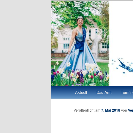
Zum
Quellenkönigin Bad Vilbel 2026/27
Quellenkönigi
Inhalt
wechseln
Hauptmenü
Aktuell
Das Amt
Termin
Veröffentlicht am
7. Mai 2018
von
Ve