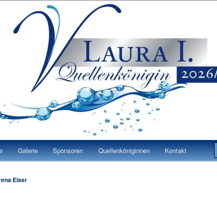
 Laura I.
n Bad Vilbel
e
Galerie
Sponsoren
Quellenköniginnen
Kontakt
rena Eiser