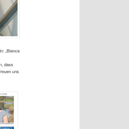
in: „Bianca
n, dass
freuen uns