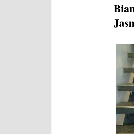
Bian
Jasm