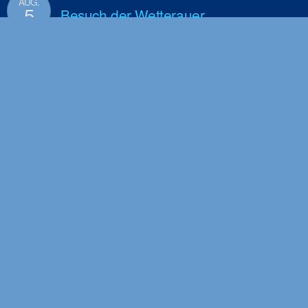
AUG.
5
Besuch der Wetterauer
Hoheiten auf dem Hessentag in
Bad Vilbel
4. MÄRZ 2025
MÄRZ
4
Fasching 2025 – Bad Vilbel
HELAU!
22. JULI 2024
JULI
22
Herzliche Einladung zur
Eröffnung des Bad Vilbeler
Marktes
22. JULI 2024
JULI