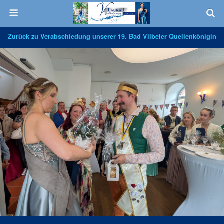
Zurück zu Verabschiedung unserer 19. Bad Vilbeler Quellenkönigin