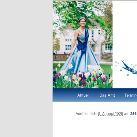
Zum
Quellenkönigin Bad Vilbel 2026/27
Quellenkönigi
Inhalt
wechseln
Hauptmenü
Aktuell
Das Amt
Termin
Veröffentlicht
5. August 2025
am
256