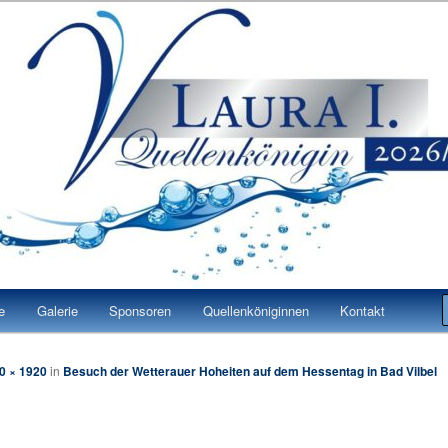
 Laura I.
n Bad Vilbel
e
Galerie
Sponsoren
Quellenköniginnen
Kontakt
0 × 1920
in
Besuch der Wetterauer Hoheiten auf dem Hessentag in Bad Vilbel