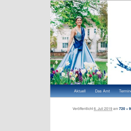
Zum
Quellenkönigin Bad Vilbel 2026/27
Quellenkönigi
Inhalt
wechseln
Hauptmenü
Aktuell
Das Amt
Termin
Veröffentlicht
6. Juli 2019
am
720 × 