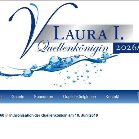
 Laura I.
n Bad Vilbel
e
Galerie
Sponsoren
Quellenköniginnen
Kontakt
960
in
Inthronisation der Quellenkönigin am 10. Juni 2019